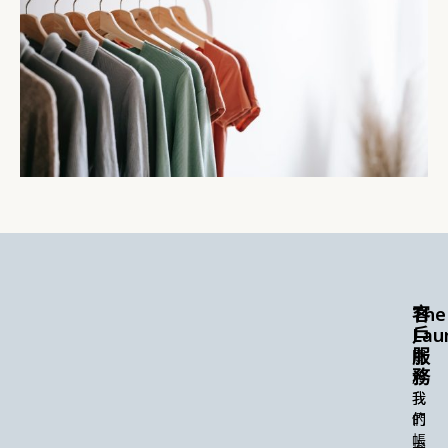
The
客
Lau
戶
服
關
務
於
我
我
們
的
帳