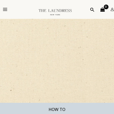
跳
MAIN
至
搜
MENU
主
尋
要
內
容
HOW TO