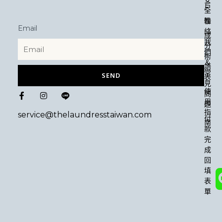
安
戶
全
性
聯
Email
絡
成
我
分
們
術
＆
語
常
SEND
表
見
F
I
使
問
a
n
用
題
c
s
指
e
t
service@thelaundresstaiwan.com
付
b
a
南
款
o
g
o
r
完
k
a
成
-
m
回
f
填
表
單