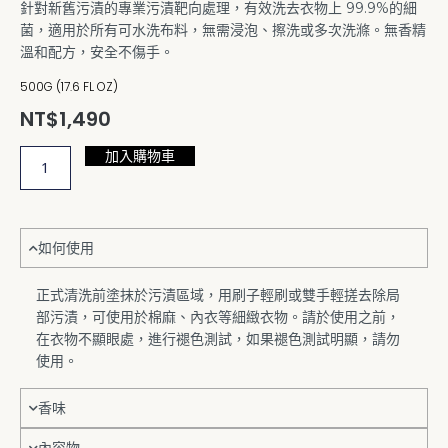
針對新舊污漬的專業污漬靶向處理，有效洗去衣物上 99.9%的細
菌，適用於所有可水洗布料，無需浸泡、擦洗或多次洗滌。無香精
溫和配方，安全不傷手。
500G (17.6 FL OZ)
NT$
1,490
加入購物車
THE
LAUNDRESS
衣
物
去
如何使用
漬
劑
正式清洗前塗抹於污漬區域，用刷子輕刷或雙手輕搓去除局
500G
部污漬，可使用於棉麻、內衣等細緻衣物。請於使用之前，
數
在衣物不顯眼處，進行褪色測試，如果褪色測試明顯，請勿
量
使用。
香味
內容物