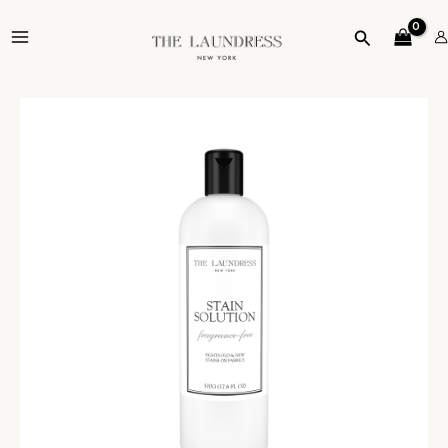
跳
MAIN
至
搜
MENU
主
尋
要
內
容