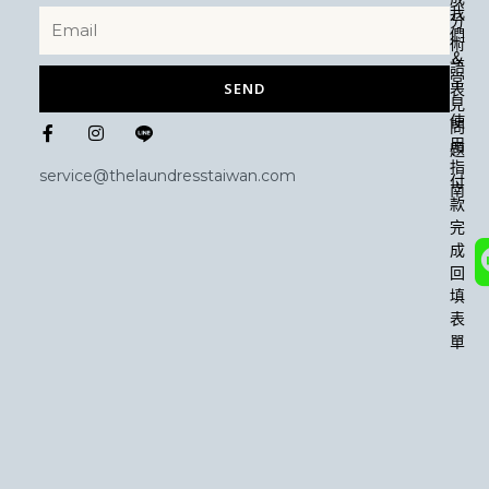
我
分
們
術
＆
語
常
SEND
表
見
F
I
使
問
a
n
用
題
c
s
指
e
t
service@thelaundresstaiwan.com
付
b
a
南
款
o
g
o
r
完
k
a
成
-
m
回
f
填
表
單