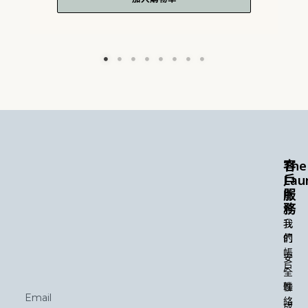
The
客
Lau
戶
服
關
務
於
我
我
們
的
帳
安
戶
全
性
聯
Email
絡
成