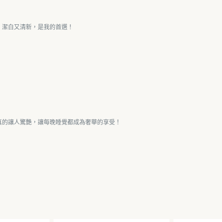
，潔白又清新，是我的首選！
真的讓人驚艷，讓每晚睡覺都成為奢華的享受！