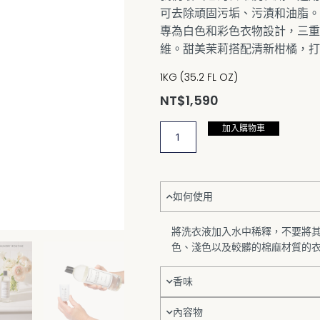
可去除頑固污垢、污漬和油脂。
專為白色和彩色衣物設計，三重
維。甜美茉莉搭配清新柑橘，打
1KG (35.2 FL OZ)
NT$
1,590
加入購物車
THE
LAUNDRESS
經
典
如何使用
洗
衣
將洗衣液加入水中稀釋，不要將
精
色、淺色以及較髒的棉麻材質的
Classic
經
香味
典
香
內容物