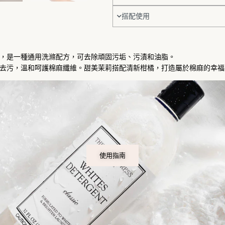
氛
搭配使用
1KG
數
量
，是一種通用洗滌配方，可去除頑固污垢、污漬和油脂。
去污，溫和呵護棉麻纖維。甜美茉莉搭配清新柑橘，打造屬於棉麻的幸福
使用指南