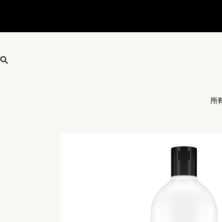
跳
至
主
要
內
搜
容
尋
所