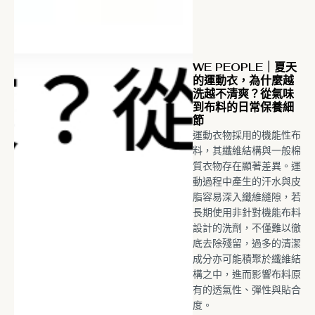
WE PEOPLE｜夏天
的運動衣，為什麼越
洗越不清爽？從氣味
到布料的日常保養細
節
運動衣物採用的機能性布
料，其纖維結構與一般棉
質衣物存在顯著差異。運
動過程中產生的汗水與皮
脂容易深入纖維縫隙，若
長期使用非針對機能布料
設計的洗劑，不僅難以徹
底去除殘留，過多的清潔
成分亦可能積聚於纖維結
構之中，進而影響布料原
有的透氣性、彈性與貼合
度。