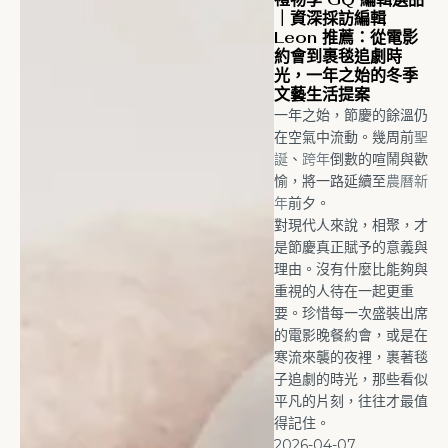
｜資深採訪編輯
Leon 推薦：從電影
約會到裹毯追劇時
光，一年之始的冬季
文藝生活提案
一年之始，節慶的餘溫仍
在空氣中流動。幾周前
聖
誕
、
跨年
倒數的喧鬧與歡
愉，將一路延續至
農曆新
年
前夕。
對現代人來說，相聚，才
是節慶真正賦予的意義與
理由。沒有什麼比能夠與
重視的人待在一起更重
要。珍惜每一次盛裝出席
的電影晚餐約會，或是在
寒流來襲的夜裡，裹著毯
子追劇的時光，那些看似
平凡的片刻，往往才最值
得記住。
2026-04-07