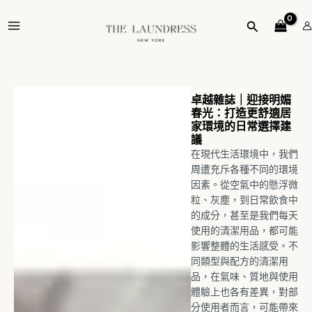
跳
MAIN
至
搜
MENU
主
尋
要
內
容
卓越雜誌｜迎接明媚
春光：打造更舒適居
家環境的日常選擇建
議
在現代生活環境中，我們
周遭充斥各種不同的環境
因素。從空氣中的懸浮微
粒、灰塵，到日常飲食中
的成分，甚至是我們每天
使用的清潔用品，都可能
影響整體的生活感受。不
同類型與配方的清潔用
品，在氣味、質地與使用
體驗上也各有差異，對部
分使用者而言，可能帶來