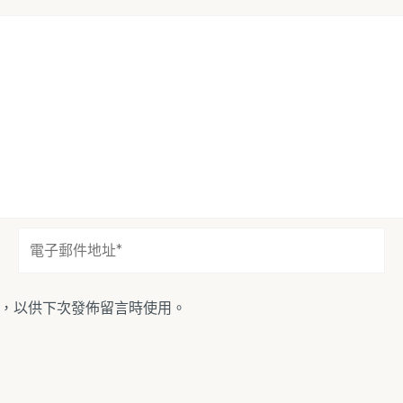
電
子
郵
件
，以供下次發佈留言時使用。
地
址
*