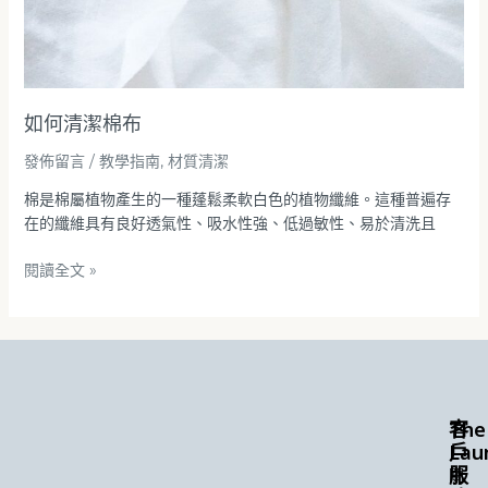
如何清潔棉布
發佈留言
/
教學指南
,
材質清潔
棉是棉屬植物產生的一種蓬鬆柔軟白色的植物纖維。這種普遍存
在的纖維具有良好透氣性、吸水性強、低過敏性、易於清洗且
閱讀全文 »
The
客
Lau
戶
服
關