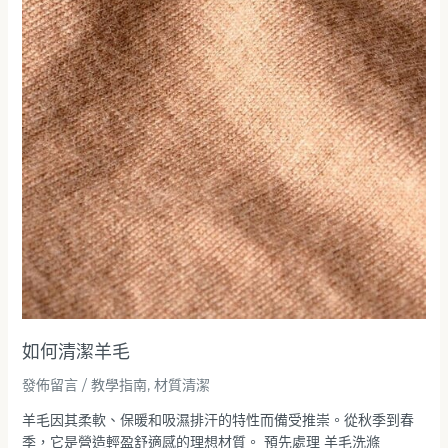
羊
毛
如何清潔羊毛
發佈留言
/
教學指南
,
材質清潔
羊毛因其柔軟、保暖和吸濕排汗的特性而備受推崇。從秋季到春
季，它是營造輕盈舒適感的理想材質。 預先處理 羊毛洗滌