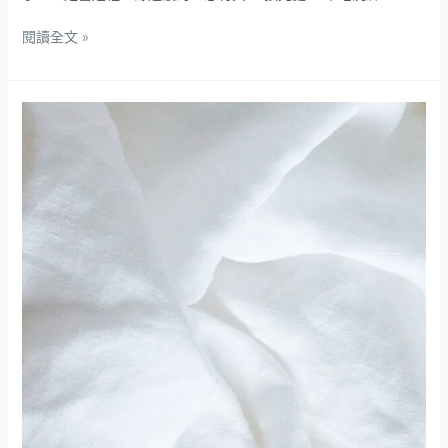
閱讀全文 »
如
何
清
潔
棉
布