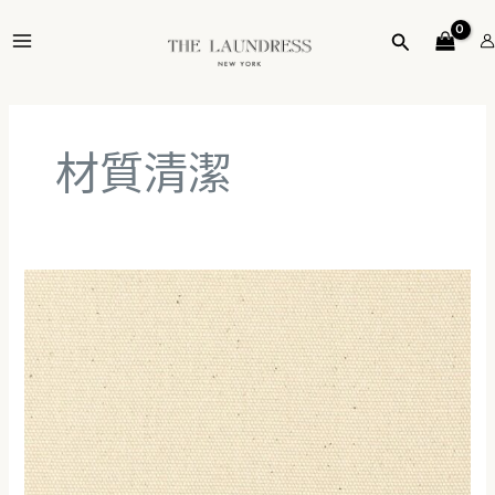
跳
MAIN
至
搜
MENU
主
尋
要
內
容
材質清潔
如
何
清
潔
帆
布