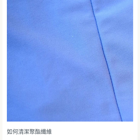
何
清
潔
聚
酯
纖
維
如何清潔聚酯纖維