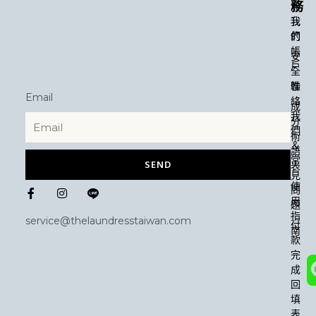
務
於
我
我
們
的
帳
安
戶
全
性
聯
Email
絡
成
我
分
們
術
＆
語
常
SEND
表
見
F
I
使
問
a
n
用
題
c
s
指
e
t
service@thelaundresstaiwan.com
付
b
a
南
款
o
g
o
r
完
k
a
成
-
m
回
f
填
表