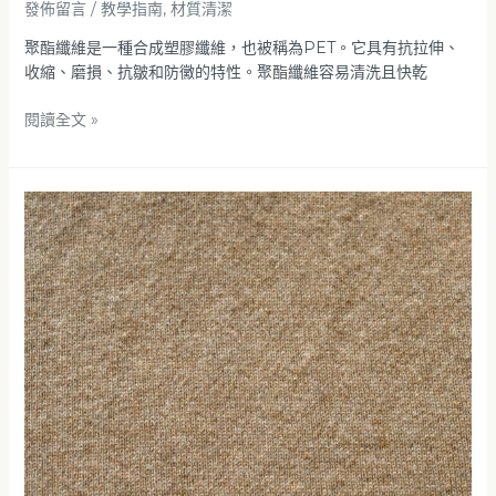
發佈留言
/
教學指南
,
材質清潔
聚酯纖維是一種合成塑膠纖維，也被稱為PET。它具有抗拉伸、
收縮、磨損、抗皺和防黴的特性。聚酯纖維容易清洗且快乾
閱讀全文 »
如
何
清
潔
羊
絨