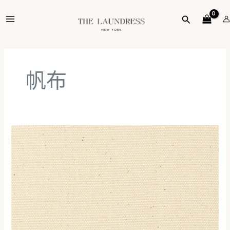
跳
MAIN
至
搜
MENU
主
尋
要
內
容
帆布
如
何
清
潔
帆
布