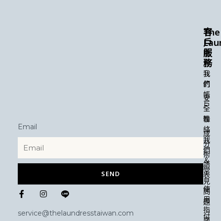
The
客
Lau
戶
服
關
務
於
我
我
們
的
帳
安
戶
全
性
聯
Email
絡
成
我
分
們
術
＆
語
常
SEND
表
見
F
I
使
問
a
n
用
題
c
s
指
e
t
service@thelaundresstaiwan.com
付
b
a
南