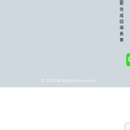
款
o
g
o
r
完
k
a
成
-
m
回
f
填
表
單
© 2026 All Rights Reserved.