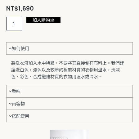
NT$
1,690
加入購物車
THE
LAUNDRESS
溫
和
洗
如何使用
衣
精
將洗衣液加入水中稀釋，不要將其直接倒在布料上。我們建
Mild
議洗白色，淺色以及較髒的棉麻材質的衣物用溫水，洗深
溫
色、彩色、合成纖維材質的衣物用溫水或冷水。
潤
奶
香味
香
1KG
內容物
數
量
搭配使用