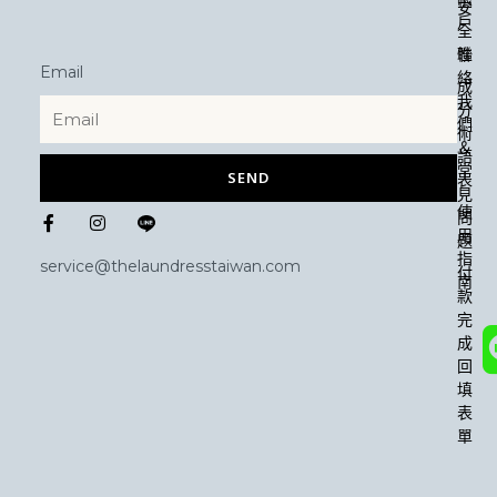
安
戶
全
性
聯
Email
絡
成
我
分
們
術
＆
語
常
SEND
表
見
F
I
使
問
a
n
用
題
c
s
指
e
t
service@thelaundresstaiwan.com
付
b
a
南
款
o
g
o
r
完
k
a
成
-
m
回
f
填
表
單