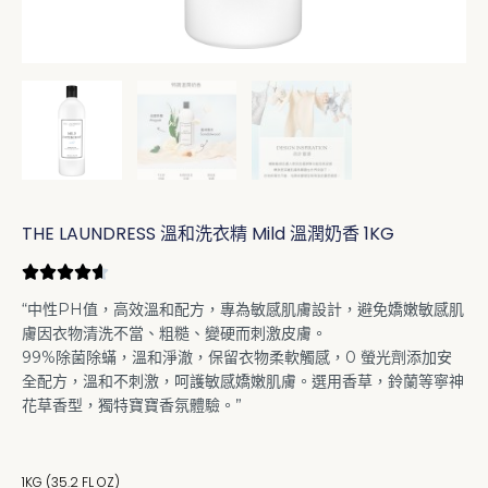
THE LAUNDRESS 溫和洗衣精 Mild 溫潤奶香 1KG
“中性PH值，高效溫和配方，專為敏感肌膚設計，避免嬌嫩敏感肌
膚因衣物清洗不當、粗糙、變硬而刺激皮膚。
99%除菌除蟎，溫和淨澈，保留衣物柔軟觸感，0 螢光劑添加安
全配方，溫和不刺激，呵護敏感嬌嫩肌膚。選用香草，鈴蘭等寧神
花草香型，獨特寶寶香氛體驗。”
1KG (35.2 FL OZ)