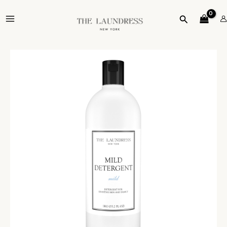
跳
MAIN
至
搜
MENU
主
尋
要
內
容