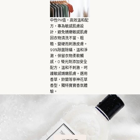
中性PH值，高效溫和配
方，專為敏感肌膚設
計，避免嬌嫩敏感肌膚
因衣物清洗不當、粗
糙、變硬而刺激皮膚。
99%除菌除蟎，溫和淨
澈，保留衣物柔軟觸
感，0 螢光劑添加安全
配方，溫和不刺激，呵
護敏感嬌嫩肌膚。選用
香草，鈴蘭等寧神花草
香型，獨特寶寶香氛體
驗。