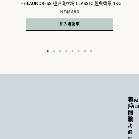
THE LAUNDRESS 經典洗衣精 CLASSIC 經典香氛 1KG
NT$
1,590
加入購物車
The
客
Lau
戶
服
關
務
於
我
我
們
的
帳