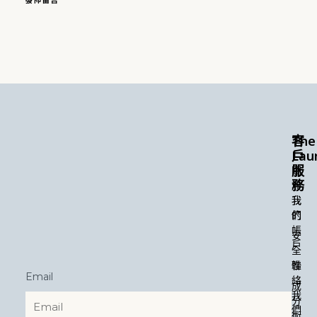
The
客
Lau
戶
服
關
務
於
我
我
們
的
帳
安
戶
全
性
聯
Email
絡
成
我
分
們
術