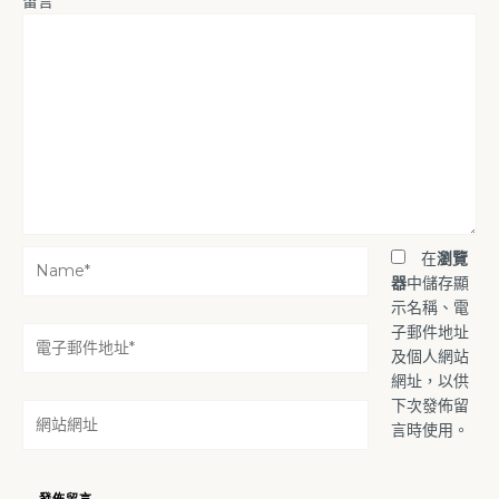
留言
*
Name*
在
瀏覽
器
中儲存顯
示名稱、電
子郵件地址
電
及個人網站
子
網址，以供
郵
下次發佈留
件
網
言時使用。
地
站
址
網
*
址