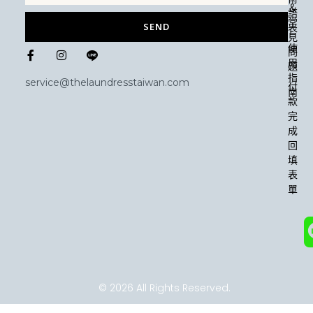
＆
語
常
SEND
表
見
F
I
使
問
a
n
用
題
c
s
指
e
t
service@thelaundresstaiwan.com
付
b
a
南
款
o
g
o
r
完
k
a
成
-
m
回
f
填
表
單
© 2026 All Rights Reserved.