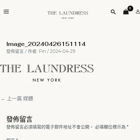
跳
Post
MAIN
至
navigation
搜
MENU
主
尋
要
內
容
Image_20240426151114
發佈留言
/ 作者:
Pin
/
2024-04-29
←
上一篇 媒體
發佈留言
發佈留言必須填寫的電子郵件地址不會公開。
必填欄位標示為
*