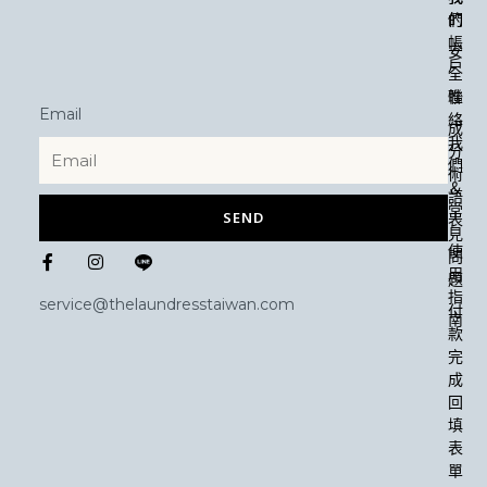
們
的
帳
安
戶
全
性
聯
Email
絡
成
我
分
們
術
＆
語
常
SEND
表
見
F
I
使
問
a
n
用
題
c
s
指
e
t
service@thelaundresstaiwan.com
付
b
a
南
款
o
g
o
r
完
k
a
成
-
m
回
f
填
表
單