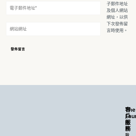
子郵件地址
電
及個人網站
子
網址，以供
郵
下次發佈留
件
網
言時使用。
地
站
址
網
*
址
The
客
Lau
戶
服
關
務
於
我
我