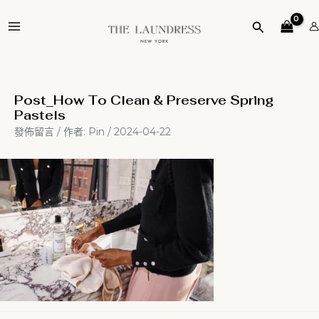
跳
Post
MAIN
至
navigation
搜
MENU
主
尋
要
內
容
Post_How To Clean & Preserve Spring
Pastels
發佈留言
/ 作者:
Pin
/
2024-04-22