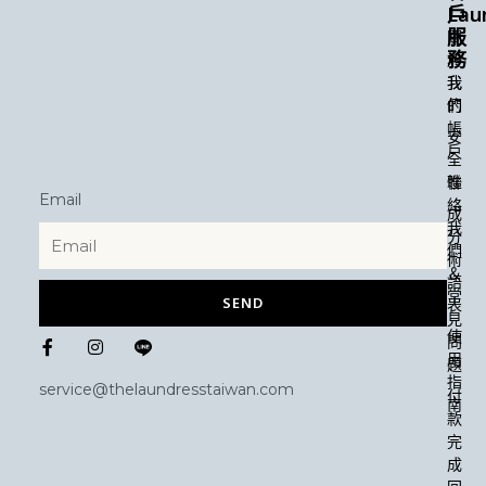
Lau
戶
服
關
務
於
我
我
們
的
帳
安
戶
全
性
聯
Email
絡
成
我
分
們
術
＆
語
常
SEND
表
見
F
I
使
問
a
n
用
題
c
s
指
e
t
service@thelaundresstaiwan.com
付
b
a
南
款
o
g
o
r
完
k
a
成
-
m