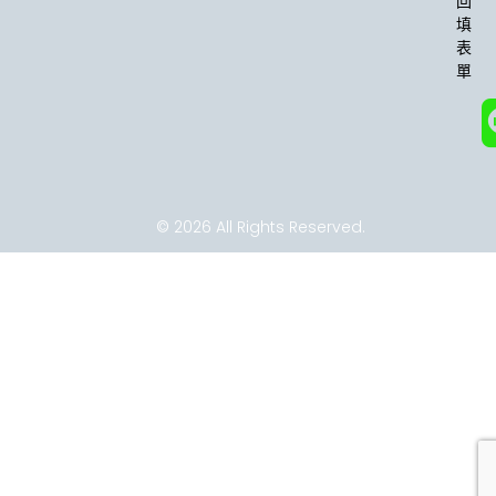
回
f
填
表
單
© 2026 All Rights Reserved.