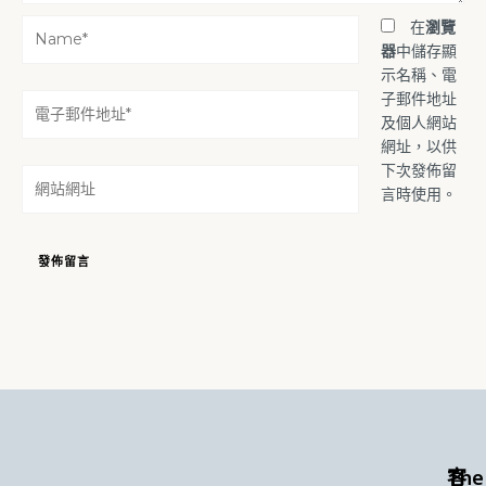
Name*
在
瀏覽
器
中儲存顯
示名稱、電
子郵件地址
電
及個人網站
子
網址，以供
郵
下次發佈留
件
網
言時使用。
地
站
址
網
*
址
The
客