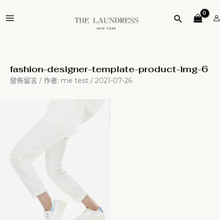
跳
Post
MAIN
至
navigation
搜
MENU
主
尋
要
內
容
fashion-designer-template-product-img-6
發佈留言
/ 作者:
me test
/
2021-07-26