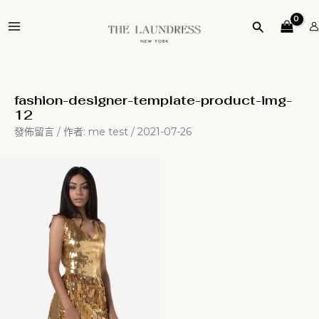
跳
Post
MAIN
至
navigation
搜
MENU
主
尋
要
內
容
fashion-designer-template-product-img-
12
發佈留言
/ 作者:
me test
/
2021-07-26