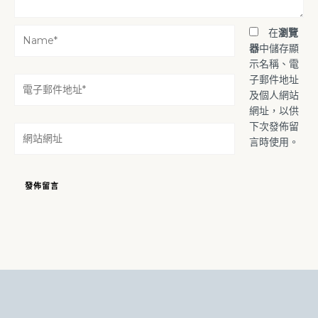
Name*
在
瀏覽
器
中儲存顯
示名稱、電
子郵件地址
電
及個人網站
子
網址，以供
郵
下次發佈留
件
網
言時使用。
地
站
址
網
*
址