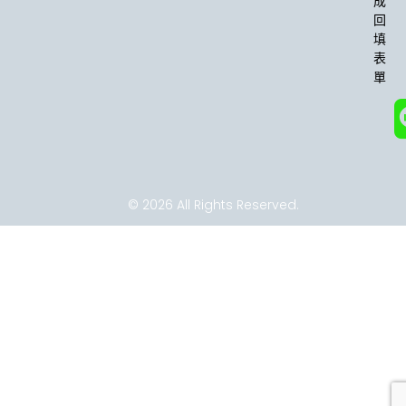
成
-
m
回
f
填
表
單
© 2026 All Rights Reserved.