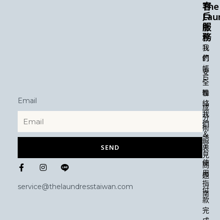
The
客
Lau
戶
服
關
務
於
我
我
們
的
帳
安
戶
全
性
聯
Email
絡
成
我
分
們
術
＆
語
常
SEND
表
見
F
I
使
問
a
n
用
題
c
s
指
e
t
service@thelaundresstaiwan.com
付
b
a
南
款
o
g
o
r
完
k
a