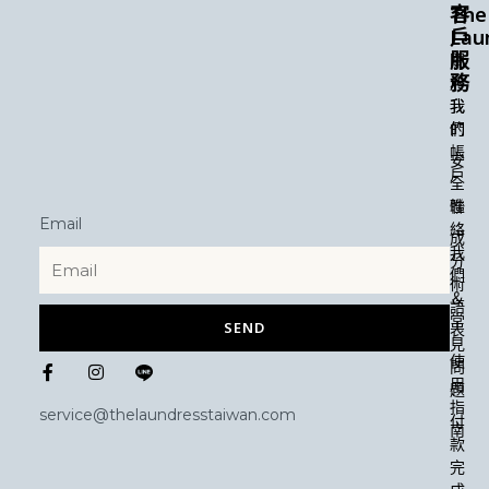
The
客
Lau
戶
服
關
務
於
我
我
們
的
帳
安
戶
全
性
聯
Email
絡
成
我
分
們
術
＆
語
常
SEND
表
見
F
I
使
問
a
n
用
題
c
s
指
e
t
service@thelaundresstaiwan.com
付
b
a
南
款
o
g
o
r
完
k
a