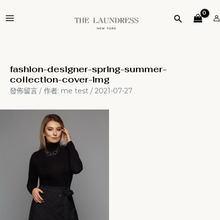
跳
Post
MAIN
至
navigation
搜
MENU
主
尋
要
內
容
fashion-designer-spring-summer-
collection-cover-img
發佈留言
/ 作者:
me test
/
2021-07-27