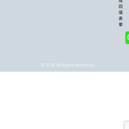
成
-
m
回
f
填
表
單
© 2026 All Rights Reserved.