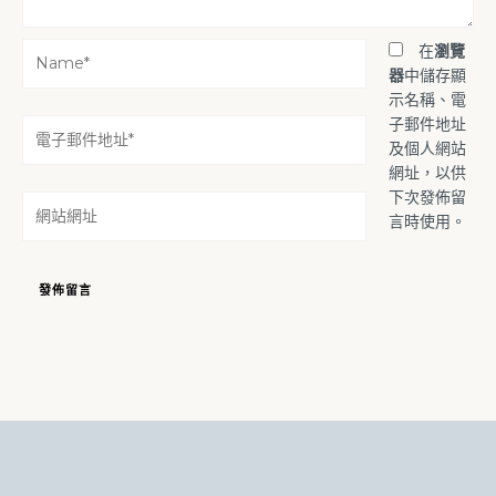
Name*
在
瀏覽
器
中儲存顯
示名稱、電
子郵件地址
電
及個人網站
子
網址，以供
郵
下次發佈留
件
網
言時使用。
地
站
址
網
*
址