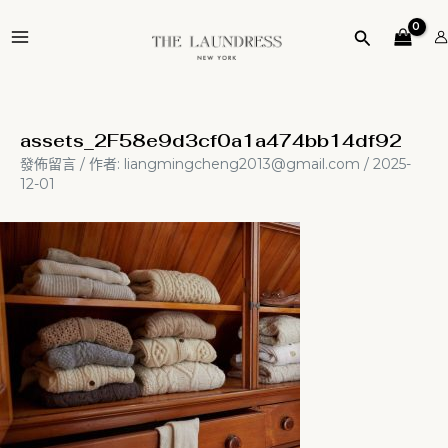
跳
Post
MAIN
至
navigation
搜
MENU
主
尋
要
內
容
assets_2F58e9d3cf0a1a474bb14df92
發佈留言
/ 作者:
liangmingcheng2013@gmail.com
/
2025-
12-01