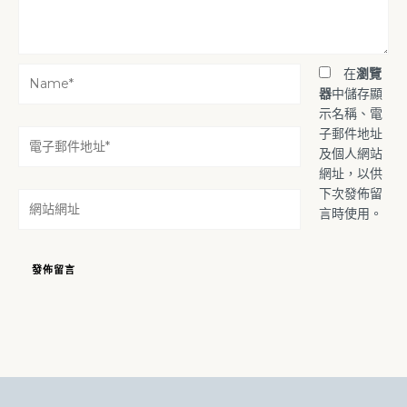
Name*
在
瀏覽
器
中儲存顯
示名稱、電
子郵件地址
電
及個人網站
子
網址，以供
郵
下次發佈留
件
網
言時使用。
地
站
址
網
*
址