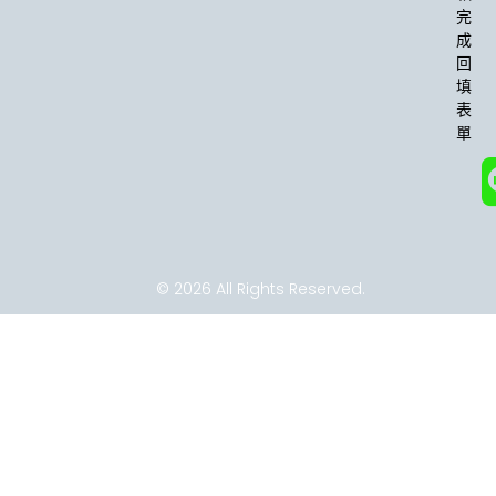
o
r
完
k
a
成
-
m
回
f
填
表
單
© 2026 All Rights Reserved.