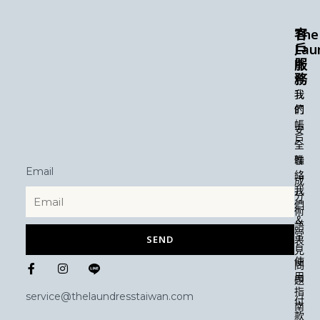
The
客
Lau
戶
服
關
務
於
我
我
們
的
帳
安
戶
全
性
聯
Email
絡
成
我
分
們
術
＆
語
常
SEND
表
見
F
I
使
問
a
n
用
題
c
s
指
e
t
service@thelaundresstaiwan.com
付
b
a
南
款
o
g