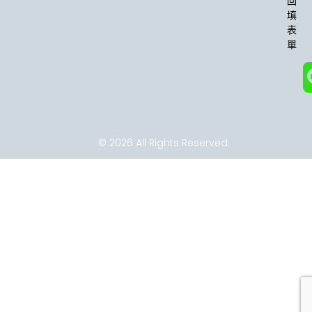
回
f
填
表
單
© 2026 All Rights Reserved.