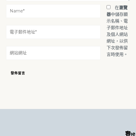
Name*
在
瀏覽
器
中儲存顯
示名稱、電
子郵件地址
電
及個人網站
子
網址，以供
郵
下次發佈留
件
網
言時使用。
地
站
址
網
*
址
The
客