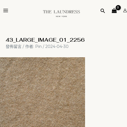
跳
Post
MAIN
至
navigation
搜
MENU
主
尋
要
內
容
43_LARGE_IMAGE_01_2256
發佈留言
/ 作者:
Pin
/
2024-04-30