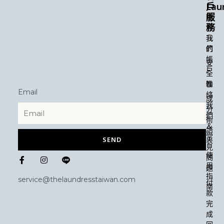
Lau
戶
服
關
務
於
我
我
們
的
帳
安
戶
全
性
聯
Email
絡
成
我
分
們
術
＆
語
常
SEND
表
見
F
I
使
問
a
n
用
題
c
s
指
e
t
service@thelaundresstaiwan.com
付
b
a
南
款
o
g
o
r
完
k
a
成
-
m