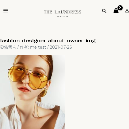
跳
MAIN
至
搜
MENU
主
尋
要
內
容
fashion-designer-about-owner-img
發佈留言
/ 作者:
me test
/
2021-07-26