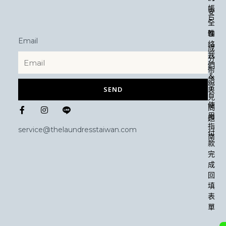
帳
安
戶
全
性
聯
Email
絡
成
我
分
們
術
＆
語
常
SEND
表
見
F
I
使
問
a
n
用
題
c
s
指
e
t
service@thelaundresstaiwan.com
付
b
a
南
款
o
g
o
r
完
k
a
成
-
m
回
f
填
表
單