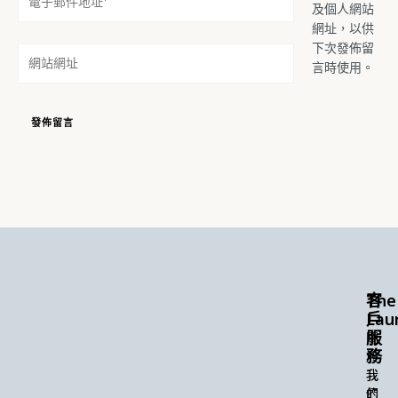
及個人網站
子
網址，以供
郵
下次發佈留
件
網
言時使用。
地
站
址
網
*
址
The
客
Lau
戶
服
關
務
於
我
我
們
的