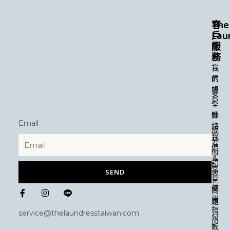
The
客
Lau
戶
服
關
務
於
我
我
們
的
帳
安
戶
全
性
聯
Email
絡
成
我
分
們
術
＆
語
常
SEND
表
見
F
I
使
問
a
n
用
題
c
s
指
e
t
service@thelaundresstaiwan.com
付
b
a
南
款
o
g