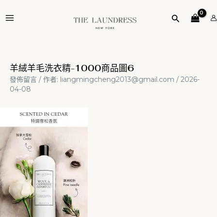
跳
Post
MAIN
至
navigation
搜
MENU
主
尋
要
內
容
羊絨羊毛洗衣精-1000商品圖6
發佈留言
/ 作者:
liangmingcheng2013@gmail.com
/
2026-
04-08