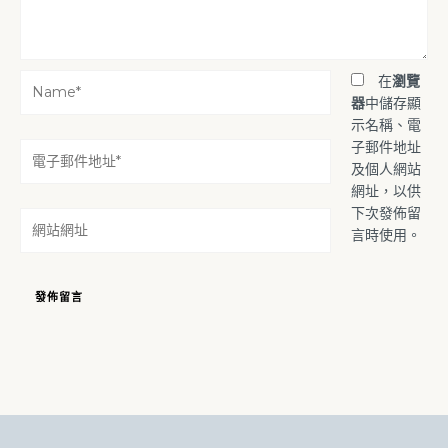
Name*
在
瀏覽
器
中儲存顯
示名稱、電
子郵件地址
電
及個人網站
子
網址，以供
郵
下次發佈留
件
網
言時使用。
地
站
址
網
*
址