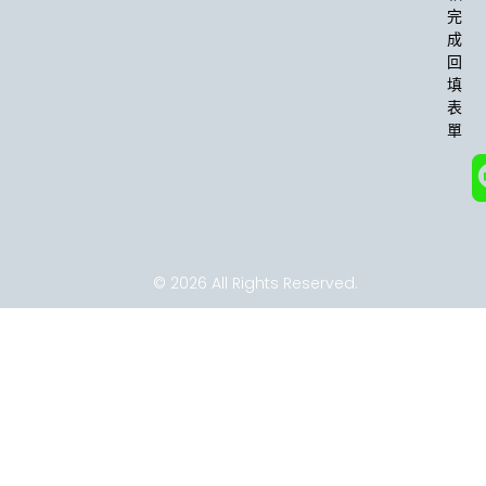
o
r
完
k
a
成
-
m
回
f
填
表
單
© 2026 All Rights Reserved.