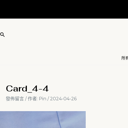
跳
Post
至
navigation
主
要
內
搜
容
尋
所
Card_4-4
發佈留言
/ 作者:
Pin
/
2024-04-26