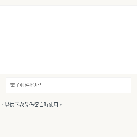
電
子
郵
件
，以供下次發佈留言時使用。
地
址
*