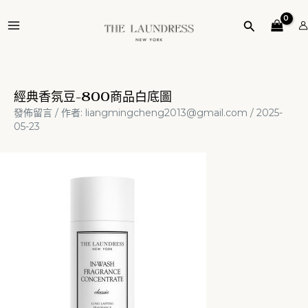
跳
Post
MAIN
至
navigation
搜
MENU
主
尋
要
內
容
經典香氛豆-800商品白底圖
發佈留言
/ 作者:
liangmingcheng2013@gmail.com
/
2025-
05-23