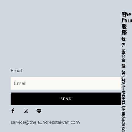
The
客
Lau
戶
服
關
務
於
我
我
們
的
帳
安
戶
全
性
聯
Email
絡
成
我
分
們
術
＆
語
常
SEND
表
見
F
I
使
問
a
n
用
題
c
s
指
e
t
service@thelaundresstaiwan.com
付
b
a
南
款
o
g