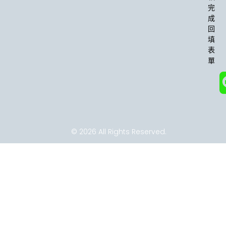
o
r
完
k
a
成
-
m
回
f
填
表
單
© 2026 All Rights Reserved.