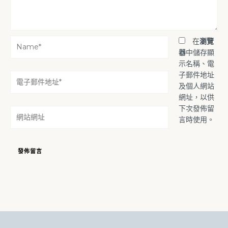
Name*
在
瀏覽
器
中儲存顯
示名稱、電
子郵件地址
電
及個人網站
子
網址，以供
郵
下次發佈留
件
網
言時使用。
地
站
址
網
*
址